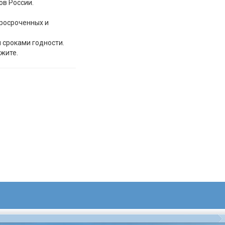
ов России.
просроченных и
и сроками годности.
жите.