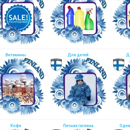
Витамины
Для детей
Д
Кофе
Личная гигиена
Одеж