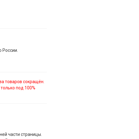
о России.
за товаров сокращён.
 только под 100%
жней части страницы.