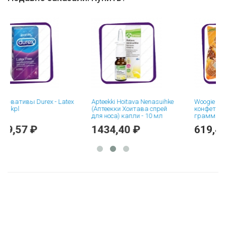
вы Durex - Latex
Apteekki Hoitava Nenasuihke
Woogie Milk Caram
(Аптеекки Хоитава спрей
конфеты коровка 
для носа) капли - 10 мл
грамм
7 ₽
1434,40 ₽
619,40 ₽