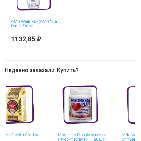
OMO White Gel (ОМО Уайт
Гель) 730ml
1132,85 ₽
Недавно заказали. Купить?
alita Oro 1 kg -
Magnesia Plus (Магнезия
Vida Vahva 5-HT
Плюс) таблетки - 180 шт
от тревожности)