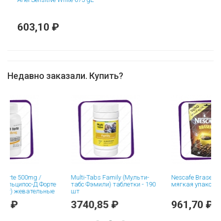
603,10 ₽
Недавно заказали. Купить?
e 500mg /
Multi-Tabs Family (Мульти-
Nescafe Brasero 200 gE
ципос-Д Форте
табс Фэмили) таблетки - 190
мягкая упаковка
 жевательные
шт
шт
₽
3740,85 ₽
961,70 ₽