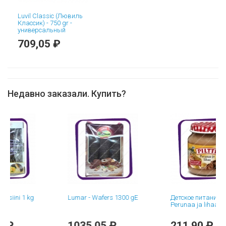
Luvil Classic (Лювиль
Классик) - 750 gr -
универсальный
709,05 ₽
Недавно заказали. Купить?
i 1 kg
Lumar - Wafers 1300 gE
Детское питание Piltti
Perunaa ja lihaa 125g
1035,05 ₽
211,90 ₽