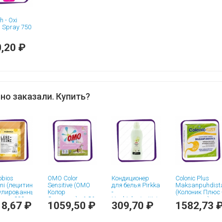
h - Oxi
n Spray 750
,20 ₽
но заказали. Купить?
bios
OMO Color
Кондиционер
Colonic Plus
ini (лецитин
Sensitive (ОМО
для белья Pirkka
Maksanpuhdist
улированный)
Колор
-
(Колоник Плюс 
ок - 200 гр
Сенситив) - 1,26
Huuhteluainetiiviste
для печени)
8,67 ₽
1059,50 ₽
309,70 ₽
1582,73 
kg
- Sensitive - 750
таблетки - 60
ml
шт