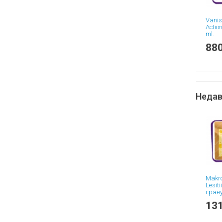
Vanis
Actio
ml.
880
Недав
Makro
Lesiti
гран
порош
131