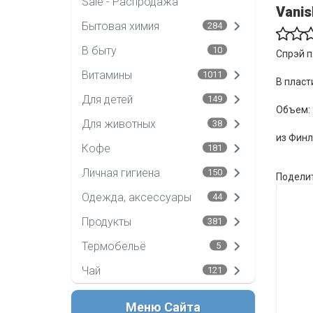
Sale - Распродажа
Vanis
Бытовая химия
284
В быту
10
Спрэй 
Витамины
1011
В пласт
Для детей
149
Объем: 
Для животных
38
из Фин
Кофе
181
Личная гигиена
150
Поделит
Одежда, аксессуары
44
Продукты
381
Термобельё
5
Чай
121
Меню Сайта