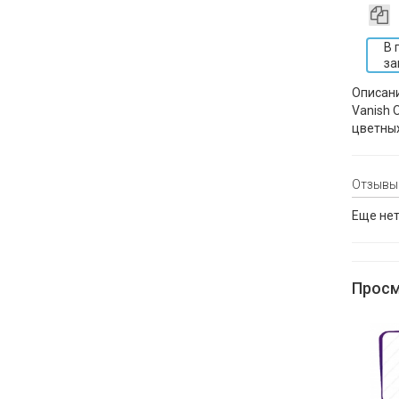
В 
за
Описан
Vanish 
цветных
Отзывы
Еще нет
Просм