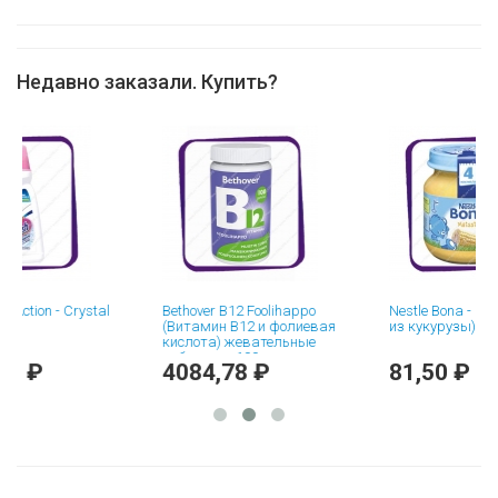
Недавно заказали. Купить?
on - Crystal
Bethover B12 Foolihappo
Nestle Bona - Maissia
(Витамин B12 и фолиевая
из кукурузы) 125g
кислота) жевательные
таблетки - 100 шт
₽
4084,78 ₽
81,50 ₽