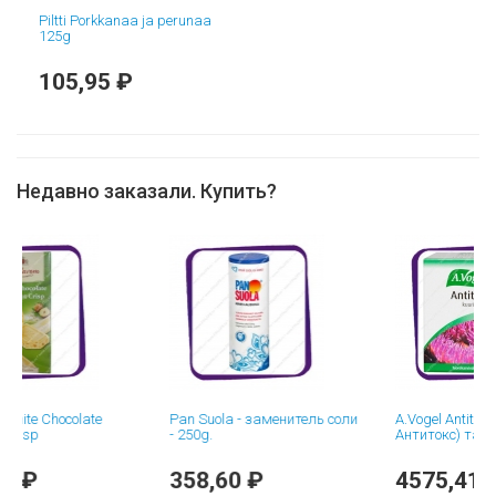
Piltti Porkkanaa ja perunaa
125g
105,95 ₽
Недавно заказали. Купить?
Chocolate
Pan Suola - заменитель соли
A.Vogel Antitox Kuuri (
- 250g.
Антитокс) таблетки -
358,60 ₽
4575,41 ₽