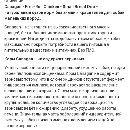
Описание
Canagan - Free-Run Chicken - Small Breed Doc –
натуральный сухой корм
без химии и красителей
для
собак
маленьких пород.
Canagan – изготовлен из высококачественного мяса и
овощей, без добавления химических ароматизаторов и
красителей. Ингредиенты подобраны таким образом, чтобы
максимально покрыть потребности вашего питомца в
питательных веществах и витаминах. Без ГМО.
Корм Canagan – не содержит зерновых.
Учтены особенности пищеварительной системы собак, по сути
своей являющихся хищниками. Корм Canagan не содержит
зерновых потому, что в слюне хищников отсутствует фермент
пищеварения амилаза, который отвечает за расщепление
злаков до олигосахаридов. О чем многие производители
умалчивают и включают в качестве основного компонента
крупы. Большое количество углеводов содержащихся в
зерновых ведет к ожирению, диабету, ухудшению работы
печени. Значительная часть заболеваний пищеварительной
системы у собак связана именно с кормлением пищей на
основе зерновых.