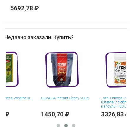
5692,78 ₽
Недавно заказали. Купить?
tra Vergine 3L
GEVALIA Instant Ebony 200g
Tyrni Omega-7 +GLA
(Омега-7 с облепихой +
капсулы - 60 шт
1450,70 ₽
3326,83 ₽