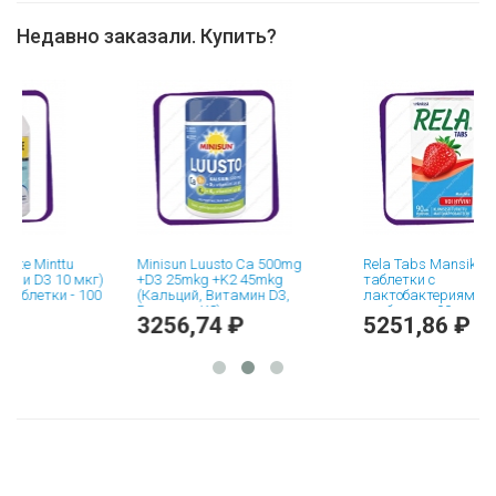
Недавно заказали. Купить?
 Minttu
Minisun Luusto Ca 500mg
Rela Tabs Mansikka –
 D3 10 мкг)
+D3 25mkg +K2 45mkg
таблетки с
етки - 100
(Кальций, Витамин D3,
лактобактериями, аром
Витамин K2) жевательные
клубника - 90 шт.
3256,74 ₽
5251,86 ₽
таблетки - 80 шт