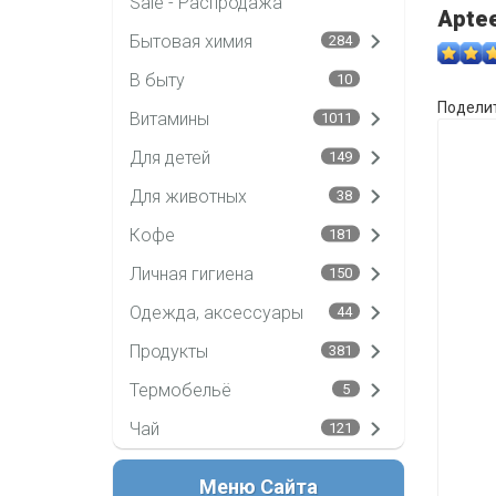
Sale - Распродажа
Aptee
Бытовая химия
284
В быту
10
Поделит
Витамины
1011
Для детей
149
Для животных
38
Кофе
181
Личная гигиена
150
Одежда, аксессуары
44
Продукты
381
Термобельё
5
Чай
121
Меню Сайта