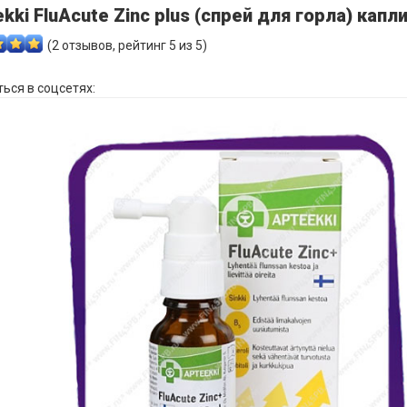
kki FluAcute Zinc plus (спрей для горла) капли
(
2
отзывов, рейтинг
5
из 5)
ься в соцсетях: