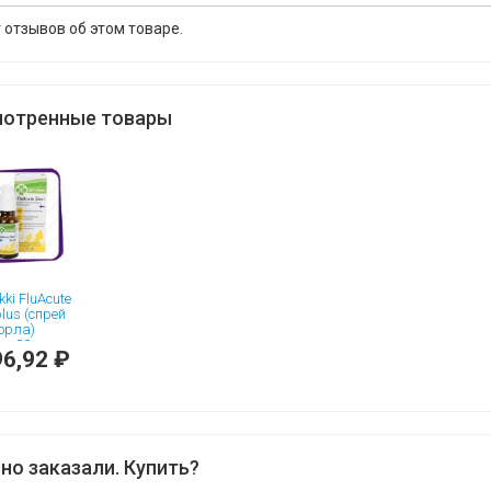
 отзывов об этом товаре.
отренные товары
kki FluAcute
plus (спрей
орла)
 - 20 мл
6,92 ₽
но заказали. Купить?