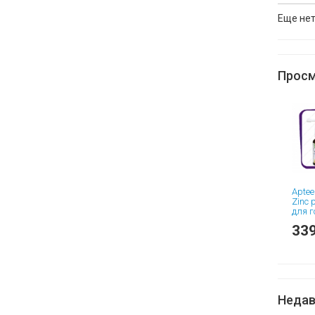
Еще нет
Просм
Aptee
Zinc 
для г
капли
339
Недав