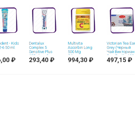
dent - Kids
Dentalux
Multivita
Victorian Tea Ear
2-6 50 ml.
Complex 5
Ascorbin Long
Grey (Черный
Sensitive Plus
500 Mg
Чай Викториан
125ml - зубная
(Мультивита -
Эрл Грей) - 100
,00 ₽
293,40 ₽
994,30 ₽
497,15 ₽
паста
Аскорбин Лонг
пакетиков
500 мг)
таблетки - 50
шт