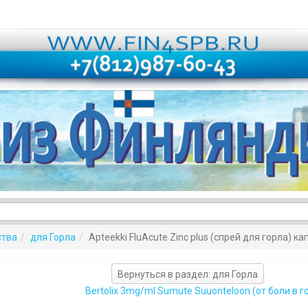
ства
для Горла
Apteekki FluAcute Zinc plus (спрей для горла) ка
Вернуться в раздел: для Горла
Bertolix 3mg/ml Sumute Suuonteloon (от боли в го