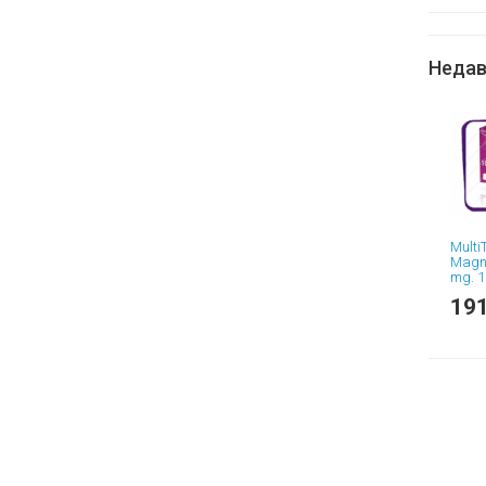
20 ш
Недав
Mult
Magn
mg. 1
191