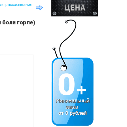
 для рассасывания
я боли горле)