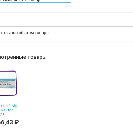
 отзывов об этом товаре.
отренные товары
inttu 3 Mg
 ментол 3
для
чения боли
6,43 ₽
) таблетки
асывания -