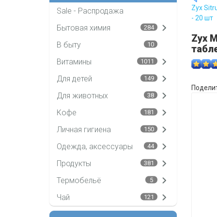
Zyx Sit
Sale - Распродажа
- 20 шт
Бытовая химия
284
Zyx M
В быту
10
табле
Витамины
1011
Для детей
149
Поделит
Для животных
38
Кофе
181
Личная гигиена
150
Одежда, аксессуары
44
Продукты
381
Термобельё
5
Чай
121