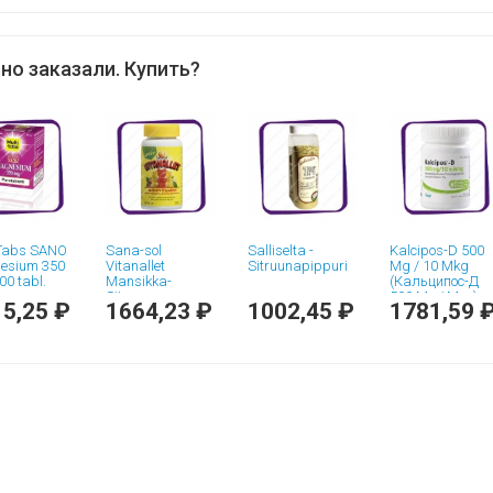
т
но заказали. Купить?
iTabs SANO
Sana-sol
Salliselta -
Kalcipos-D 500
esium 350
Vitanallet
Sitruunapippuri
Mg / 10 Mkg
00 tabl.
Mansikka-
(Кальципос-Д
Sitruuna
500 Мг / Мкг)
5,25 ₽
1664,23 ₽
1002,45 ₽
1781,59 
(поливитамины
таблетки - 60
- мишки со
шт
вкусом
клубники и
лимона)
пастилки - 60
шт