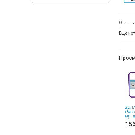
Отзывы
Еще нет
Просм
Zyx M
(Зикс
мг - 
облег
156
горле
для
расс