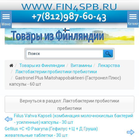
Товары из Финляндии
Витамины
Лекарства
Лактобактерии пробиотики пребиотики
Gastronel Plus Maitohappobakteeri (Гастронел Плюс)
капсулы - 60 шт
Вернуться в раздел: Лактобактерии пробиотики
пребиотики
Fiilus Vahva Kapseli (комбинация молочнокислых бактерий
- усиленные) капсулы - 30 шт
Gefilus +C +D Paaryna (Гефилус + Ц + Д Груша)
жевательные таблетки - 30 шт