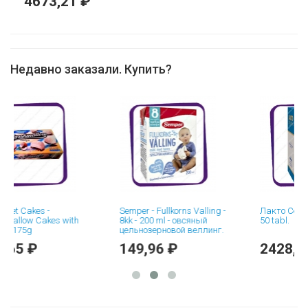
4673,21 ₽
Недавно заказали. Купить?
kes -
Semper - Fullkorns Valling -
Лакто Севен (Lacto
w Cakes with
8kk - 200 ml - овсяный
50 tabl.
5g
цельнозерновой веллинг.
 ₽
149,96 ₽
2428,70 ₽