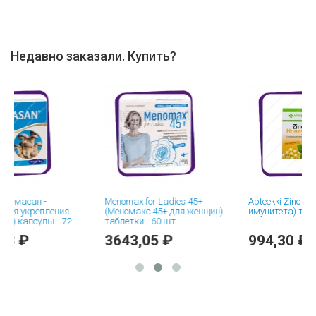
Недавно заказали. Купить?
сан -
Menomax for Ladies 45+
Apteekki Zinc and Hon
укрепления
(Меномакс 45+ для женщин)
имунитета) таблетки 
апсулы - 72
таблетки - 60 шт
₽
3643,05 ₽
994,30 ₽