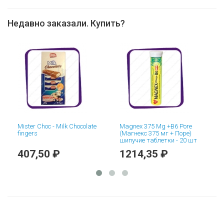
Недавно заказали. Купить?
Mister Choc - Milk Chocolate
Magnex 375 Mg +B6 Pore
Ot
fingers
(Магнекс 375 мг + Поре)
мг
шипучие таблетки - 20 шт
407,50 ₽
1214,35 ₽
9