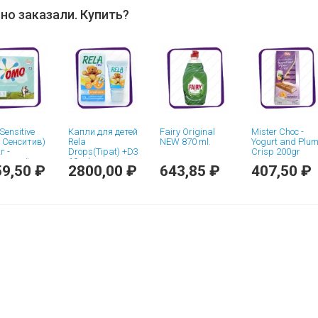
но заказали. Купить?
ensitive
Капли для детей
Fairy Original
Mister Choc -
 Сенситив)
Rela
NEW 870 ml.
Yogurt and Plu
г -
Drops(Tipat) +D3
Crisp 200gr
альный
10 ml.
9,50 ₽
2800,00 ₽
643,85 ₽
407,50 ₽
шок