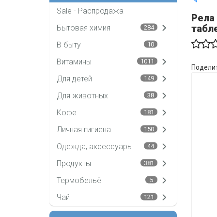
Sale - Распродажа
Рела 
табле
Бытовая химия
284
В быту
10
Витамины
1011
Поделит
Для детей
149
Для животных
38
Кофе
181
Личная гигиена
150
Одежда, аксессуары
44
Продукты
381
Термобельё
5
Чай
121