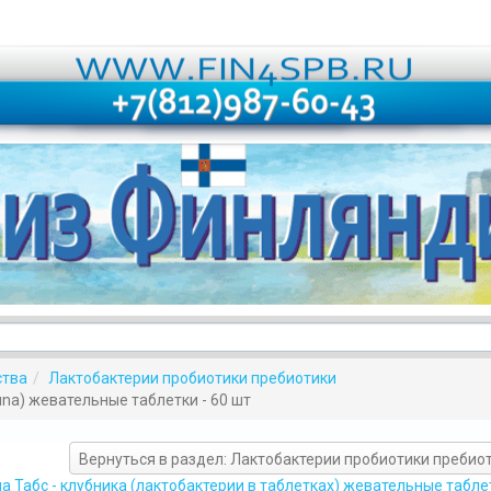
ства
Лактобактерии пробиотики пребиотики
uuna) жевательные таблетки - 60 шт
Вернуться в раздел: Лактобактерии пробиотики пребио
а Табс - клубника (лактобактерии в таблетках) жевательные таблет