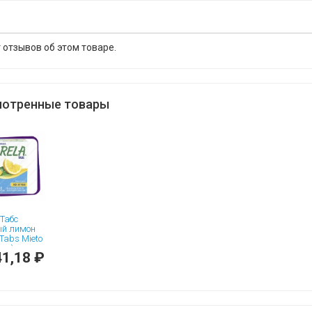
 отзывов об этом товаре.
отренные товары
Табс
ый лимон
 Tabs Mieto
una)
1,18 ₽
тельные
тки - 60