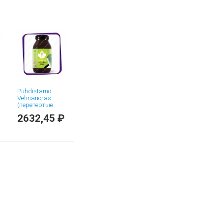
Puhdistamo
m
Vehnanoras
(перетертые
ростки
2632,45 ₽
пшеницы)
порошок - 120 гр