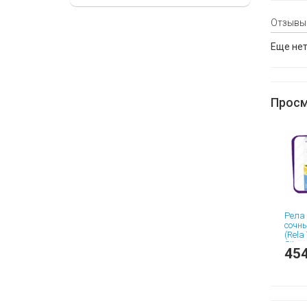
Отзывы
Еще нет
Просм
Рела 
сочн
(Rela
Sitru
454
жева
табле
шт