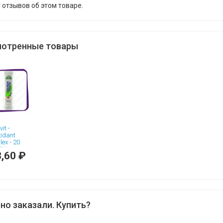
 отзывов об этом товаре.
отренные товары
it -
xidant
ex - 20
(Шипучие
,60 ₽
мины)
но заказали. Купить?