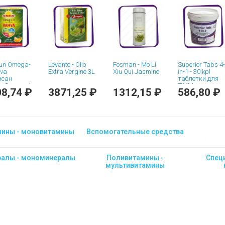
sun Omega-
Levante - Olio
Fosman - Mo Li
Superior Tabs 4-
hva
Extra Vergine 3L
Xiu Qui Jasmine
in-1 - 30 kpl
исан
таблетки для
а-3 вахва)
ПММ
8,74 ₽
3871,25 ₽
1312,15 ₽
586,80 ₽
лки - 45
мины - моновитамины
Вспомогательные средства
алы - мономинералы
Поливитамины -
Спец
мультивитамины