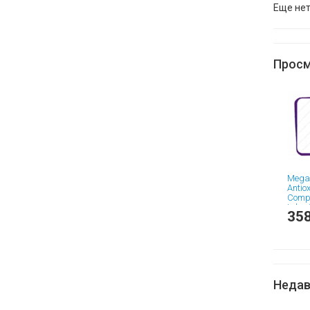
Еще нет
Просм
Megav
Antio
Compl
tabs 
358
вита
Недав