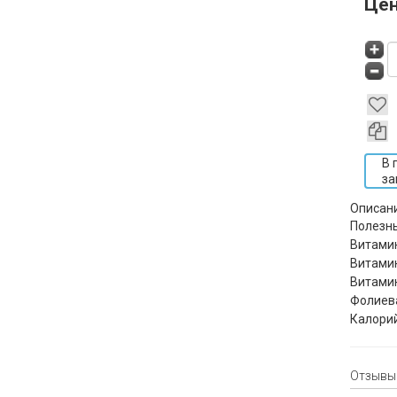
Це
В 
за
Описан
Полезн
Витами
Витами
Витамин
Фолиев
Калори
Отзывы