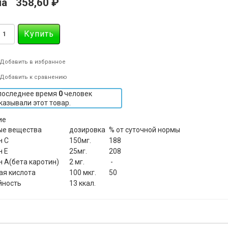
на
358,60 ₽
Добавить в избранное
Добавить к сравнению
последнее время
0
человек
казывали этот товар.
ие
ые вещества
дозировка
% от суточной нормы
н С
150мг.
188
н Е
25мг.
208
 А(бета каротин)
2 мг.
-
ая кислота
100 мкг.
50
йность
13 ккал.