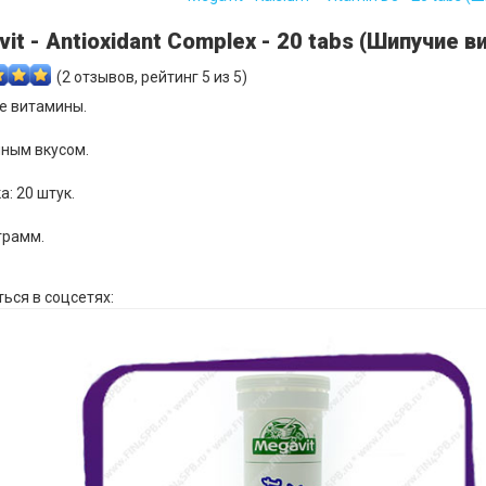
it - Antioxidant Complex - 20 tabs (Шипучие 
(
2
отзывов, рейтинг
5
из 5)
е витамины.
ным вкусом.
а: 20 штук.
 грамм.
ься в соцсетях: