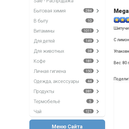
Sale - Распродажа
Megav
Бытовая химия
284
В быту
10
Шипучи
Витамины
1011
С лимон
Для детей
149
Для животных
38
Упаковк
Кофе
181
Вес: 80
Личная гигиена
150
Поделит
Одежда, аксессуары
44
Продукты
381
Термобельё
5
Чай
121
Меню Сайта