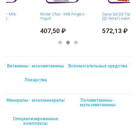
ilk
Mister Choc - Milk Fingers -
Sana-Sol D3-Tipat (Сана
Yogurt
Д3-Типат) капли - 10 мл
407,50 ₽
572,13 ₽
Витамины - моновитамины
Вспомогательные средства
Лекарства
Минералы - мономинералы
Поливитамины -
мультивитамины
Специализированные
комплексы