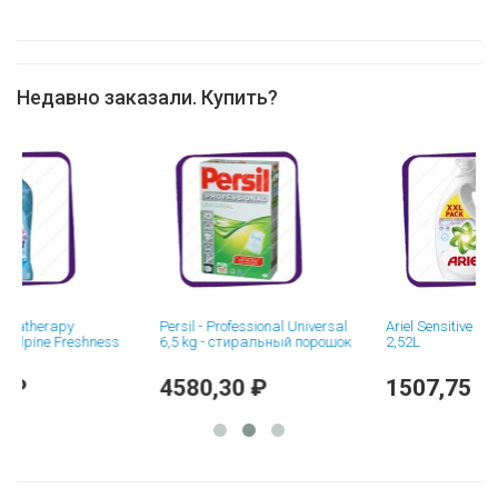
Недавно заказали. Купить?
erapy
Persil - Professional Universal
Ariel Sensitive White & C
ne Freshness
6,5 kg - стиральный порошок
2,52L
4580,30 ₽
1507,75 ₽