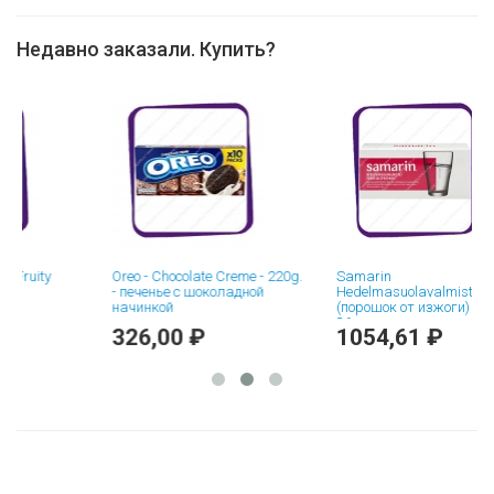
Недавно заказали. Купить?
uity
Oreo - Chocolate Creme - 220g.
Samarin
- печенье с шоколадной
Hedelmasuolavalmiste
начинкой
(порошок от изжоги) саше -
36 шт
326,00 ₽
1054,61 ₽