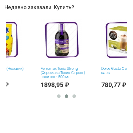
Недавно заказали. Купить?
Несквик)
Ferromax Tonic Strong
Dolce Gusto Cappuccino
(Феромакс Тоник Стронг)
caps
напиток - 500 мл
1898,95 ₽
780,77 ₽