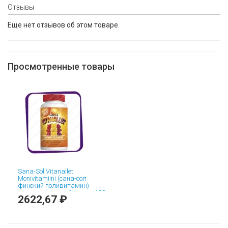
Отзывы
Еще нет отзывов об этом товаре.
Просмотренные товары
Sana-Sol Vitanallet
Monivitamiini (сана-сол
финский поливитамин)
жевательные таблетки - 120
2622,67 ₽
шт