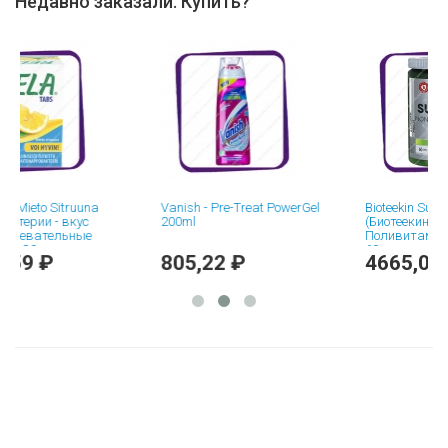
Недавно заказали. Купить?
to Sitruuna
Vanish - Pre-Treat PowerGel
Bioteekin Super Moni
ии - вкус
200ml
(Биотеекин Супер
ательные
Поливитамины) кап
0 шт
60 шт
 ₽
805,22 ₽
4665,06 ₽