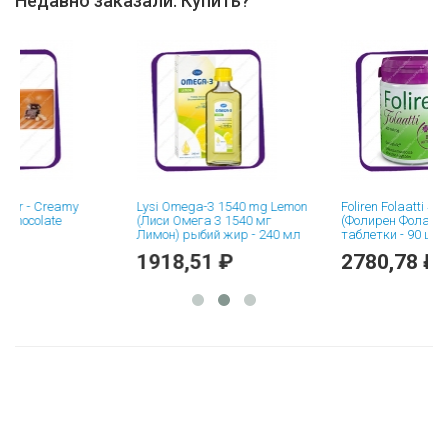
Недавно заказали. Купить?
 Creamy
Lysi Omega-3 1540 mg Lemon
Foliren Folaatti 400 Mikr
colate
(Лиси Омега 3 1540 мг
(Фолирен Фолаатти 400
Лимон) рыбий жир - 240 мл
таблетки - 90 шт
1918,51 ₽
2780,78 ₽