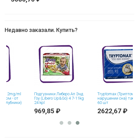
Недавно заказали. Купить?
 2mg/ml
Подгузники Либеро Ап Энд
Tryptomax (Триптомакс - 
м - от
Гоу (Libero Up&Go) 4 7-11kg
нарушении сна) таблетки 
убники)
24 kpl
60 шт
969,85 ₽
2622,67 ₽