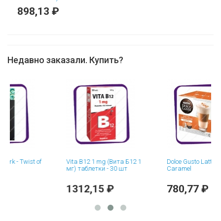
шт
898,13 ₽
Недавно заказали. Купить?
- Twist of
Vita B12 1 mg (Вита Б12 1
Dolce Gusto Latte Macch
мг) таблетки - 30 шт
Caramel
1312,15 ₽
780,77 ₽