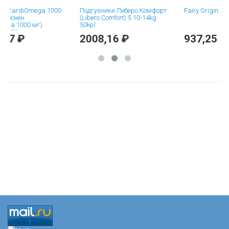
CardiOmega 1000
Подгузники Либеро Комфорт
Fairy Original NEW 
нен
(Libero Comfort) 5 10-14kg
1000 мг)
50kpl
0 шт
 ₽
2008,16 ₽
937,25 ₽