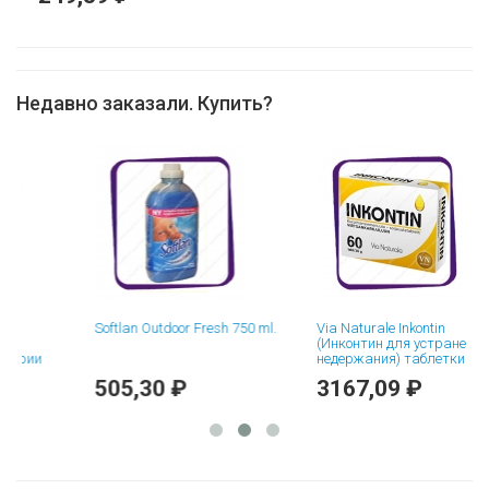
Недавно заказали. Купить?
Softlan Outdoor Fresh 750 ml.
Via Naturale Inkontin
(Инконтин для устранения
ерии
недержания) таблетки - 60
шт
505,30 ₽
3167,09 ₽