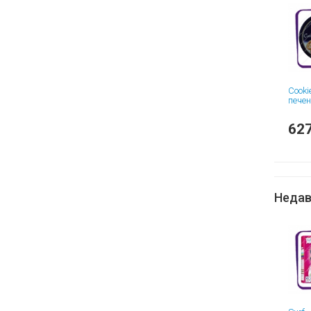
Cooki
печен
627
Недав