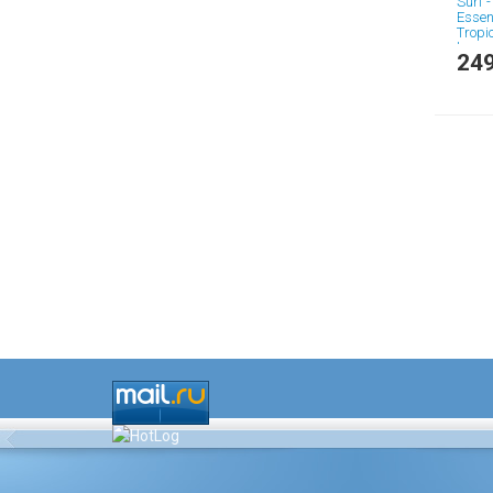
Surf -
Essent
Tropic
kg - 
249
поро