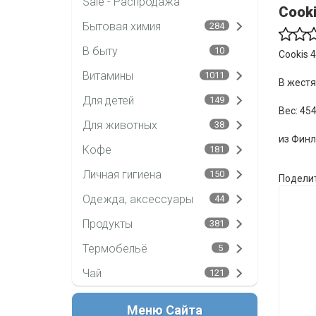
Sale - Распродажа
Cooki
Бытовая химия
284
В быту
10
Cookis 
Витамины
1011
В жестя
Для детей
149
Вес: 45
Для животных
38
из Фин
Кофе
181
Личная гигиена
150
Поделит
Одежда, аксессуары
44
Продукты
381
Термобельё
5
Чай
121
Меню Сайта