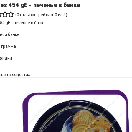
es 454 gE - печенье в банке
(
0
отзывов, рейтинг
0
из 5)
454 gE - печенье в банке
ной банке
4 грамма
ляндии
ься в соцсетях: