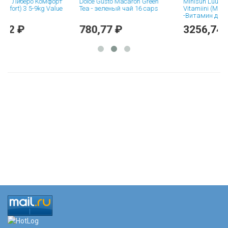
иберо Комфорт
Dolce Gusto Macaron Green
Minisun Luusto K2 D3
t) 3 5-9kg Value
Tea - зеленый чай 16 caps
Vitamiini (Минисан L
-Витамин для костей
жевательные таблет
 ₽
780,77 ₽
3256,74 ₽
шт