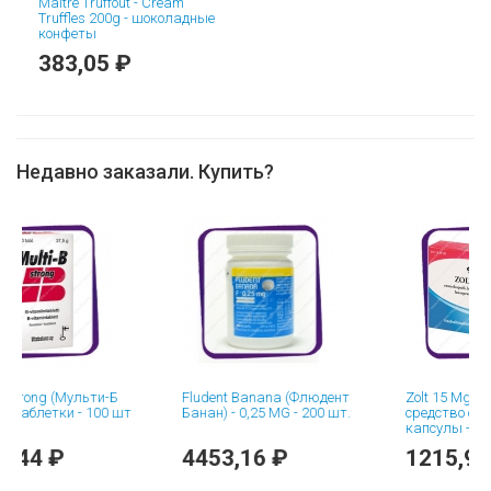
Maitre Truffout - Cream
Truffles 200g - шоколадные
конфеты
383,05 ₽
Недавно заказали. Купить?
g (Мульти-Б
Fludent Banana (Флюдент
Zolt 15 Mg (Золт 15 м
тки - 100 шт
Банан) - 0,25 MG - 200 шт.
средство от изжоги)
капсулы - 7 шт
 ₽
4453,16 ₽
1215,98 ₽