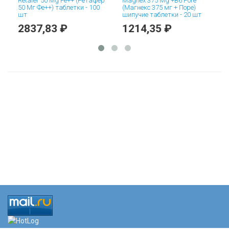
Retafer 50 Mg Fe++ (Ретафер
Magnex 375 Mg +B6 Pore
C
50 Мг Фе++) таблетки - 100
(Магнекс 375 мг + Поре)
E
шт
шипучие таблетки - 20 шт
2837,83 ₽
1214,35 ₽
5