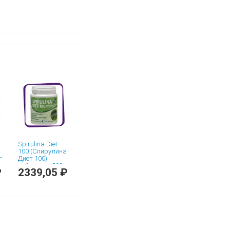
Spirulina Diet
100 (Спирулина
г
Диет 100)
таблетки - 290
₽
2339,05 ₽
шт