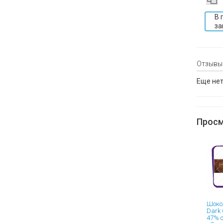
В 
за
Отзывы
Еще нет
Просм
Шокол
Dark 
47% c