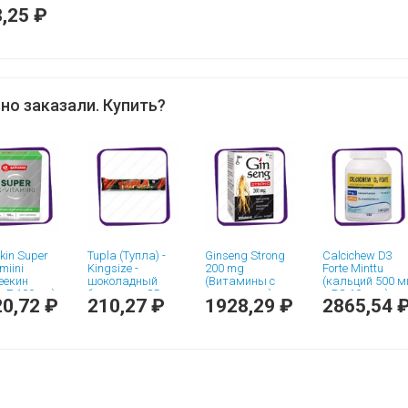
,25 ₽
но заказали. Купить?
ekin Super
Tupla (Тупла) -
Ginseng Strong
Calcichew D3
miini
Kingsize -
200 mg
Forte Minttu
еекин
шоколадный
(Витамины с
(кальций 500 м
-Е 100 мг)
батончик - 85 гр.
женьшенем)
и D3 10 мкг)
0,72 ₽
210,27 ₽
1928,29 ₽
2865,54 
лы - 60 шт
таблетки - 60
жевательные
шт
таблетки - 100
шт