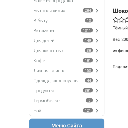
Sale - Распродажа
Шокол
Бытовая химия
284
В быту
10
Тёмный
Витамины
1011
Вес: 20
Для детей
149
Для животных
38
из Фин
Кофе
181
Поделит
Личная гигиена
150
Одежда, аксессуары
44
Продукты
381
Термобельё
5
Чай
121
Меню Сайта